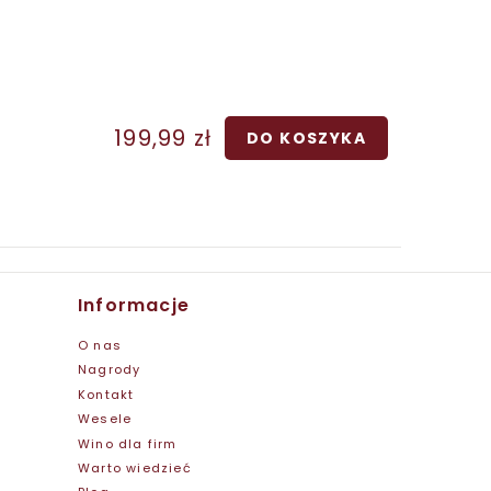
199,99 zł
DO KOSZYKA
Informacje
O nas
Nagrody
Kontakt
Wesele
Wino dla firm
Warto wiedzieć