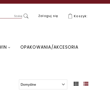
Zaloguj się
Koszyk:
WIN
OPAKOWANIA/AKCESORIA