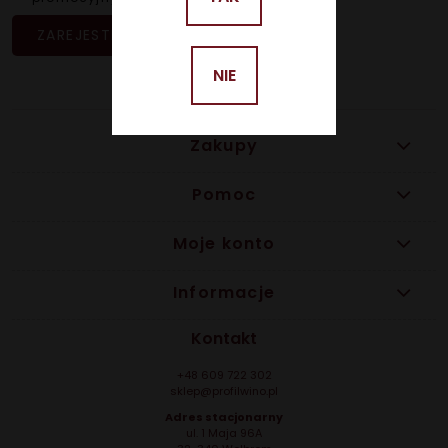
ZAREJESTRUJ SIĘ
NIE
Zakupy
Pomoc
Moje konto
Informacje
Kontakt
+48 609 722 302
sklep@profilwino.pl
Adres stacjonarny
ul. 1 Maja 96A