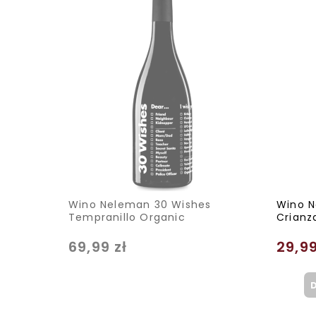
Wino Neleman 30 Wishes
Wino N
Tempranillo Organic
Crianz
69,99 zł
29,99