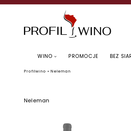
WINO
PROMOCJE
BEZ SI
Profilwino
»
Neleman
Neleman