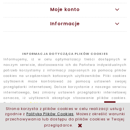
Moje konto
Informacje
INFORMACJA DOTYCZĄCA PLIKÓW COOKIES
Informujemy, iż w celu optymalizacji treści dostępnych w
naszym serwisie, dostosowania ich do Państwa indywidualnych
potrzeb korzystamy z informacji zapisanych za pomocą plików
cookies na urządzeniach końcowych użytkowników. Pliki cookies
użytkownik może kontrolować za pomocą ustawień swojej
przeglądarki internetowej. Dalsze korzystanie z naszego serwisu
internetowego, bez zmiany ustawień przeglądarki internetowej
oznacza, iż użytkownik akceptuje stosowanie plików cookies.
Czytaj więcej
Polityka prywatności
Strona korzysta z plików cookies w celu realizacji usług i
zgodnie z
Polityką Plików Cookies
. Możesz określić warunki
POKAŻ PEŁNĄ WERSJĘ STRONY
przechowywania lub dostępu do plików cookies w Twojej
przeglądarce.
Sklep internetowy Shoper.pl