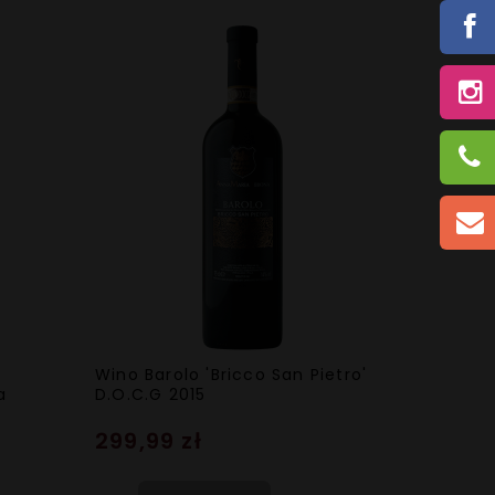
Wino Barolo 'Bricco San Pietro'
a
D.O.C.G 2015
299,99 zł