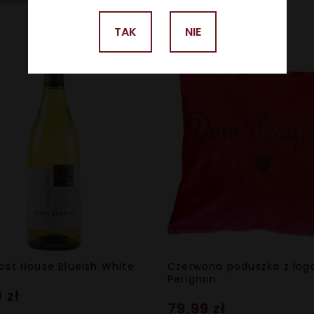
DO KOSZYKA
TAK
NIE
ost House Blueish White
Czerwona poduszka z lo
Perignon
 zł
79,99 zł