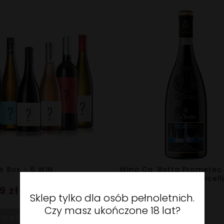
se Box - 6 WIN
Wino Ca 'Botta Prometeo
Amarone della Valpolicell
DOCG
9 zł
Sklep tylko dla osób pełnoletnich.
299,99 zł
Czy masz ukończone 18 lat?
DO KOSZYKA